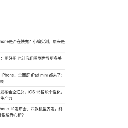
Phone是否在快充？小编实测，原来是
汇总：更好用 也让我们看到世界更多美
Phone、全面屏 iPad mini 都来了：
回顾
1 发布会全汇总，iOS 15智能个性化，
有生产力
hone 12发布会：四款机型齐发，终
计致敬乔布斯？