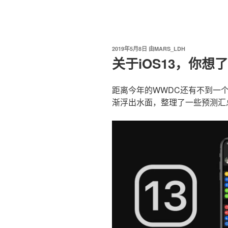
我爱阅读
跳
至
内
容
发
2019年5月8日
由
MARS_LDH
布
关于iOS13，你想
于
距离今年的WWDC还有不到一个
渐浮出水面，整理了一些预测汇总