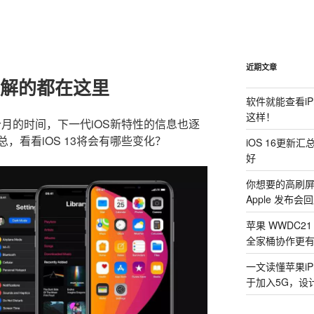
近期文章
了解的都在这里
软件就能查看i
这样！
月的时间，下一代iOS新特性的信息也逐
，看看iOS 13将会有哪些变化？
iOS 16更新
好
你想要的高刷屏 i
Apple 发布会
苹果 WWDC2
全家桶协作更
一文读懂苹果iP
于加入5G，设