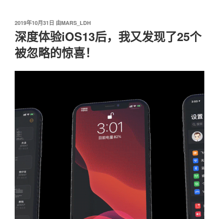
我爱阅读
跳
至
发
2019年10月31日
由
MARS_LDH
内
布
深度体验iOS13后，我又发现了25个
容
于
被忽略的惊喜！