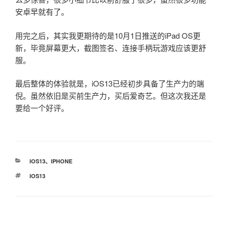
安卓早就有了。
用完之后，其实我更期待的是10月1日推送的iPad OS更
新，毕竟屏幕更大，截图签名、连接手柄玩游戏应该更舒
服。
最后整体的体验就是，iOS13已经初步具备了生产力的端
倪。虽然依旧是买前生产力，买后爱奇艺。但这次我还是
要给一个好评。
分
IOS13
、
IPHONE
类
标
IOS13
签
文