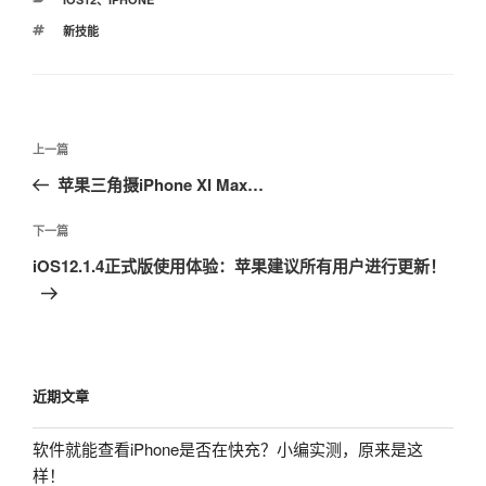
类
标
新技能
签
文
上
上一篇
章
一
苹果三角摄iPhone XI Max…
导
篇
航
文
下
下一篇
章
一
iOS12.1.4正式版使用体验：苹果建议所有用户进行更新！
篇
文
章
近期文章
软件就能查看iPhone是否在快充？小编实测，原来是这
样！