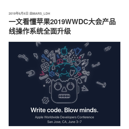
我爱阅读
跳
至
发
2019年6月4日
由
MARS_LDH
内
布
一文看懂苹果2019WWDC大会产品
容
于
线操作系统全面升级