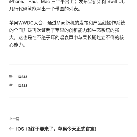
iPhone、iPad、Mac 三个平台上；发布全新架构 Swift UI，
几行代码就能写出一个带图的列表。
苹果WWDC大会，通过Mac新机的发布和产品线操作系统
的全面升级再次证明了苹果的创新能力和生态系统的强
大，这也是在不绝于耳的唱衰声中苹果长期屹立不倒的核
心能力。
分
IOS13
类
标
IOS13
签
文
上
上一篇
章
一
iOS 13终于要来了，苹果今天正式官宣！
导
篇