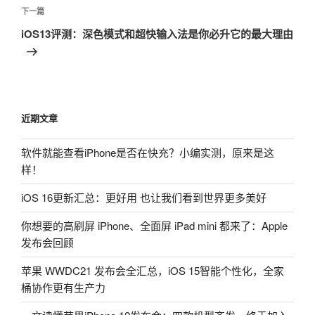
航
文
下
下一篇
章
一
iOS13评测：深色模式和超快输入法是你必升它的最大理由
篇
文
章
近期文章
软件就能查看iPhone是否在快充？小编实测，原来是这
样！
iOS 16更新汇总：更好用 也让我们看到世界更多美好
你想要的高刷屏 iPhone、全面屏 iPad mini 都来了：Apple
发布会回顾
苹果 WWDC21 发布会全汇总，iOS 15智能个性化，全家
桶协作更有生产力