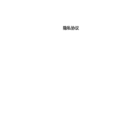
我爱阅读
跳
至
内
容
隐私协议